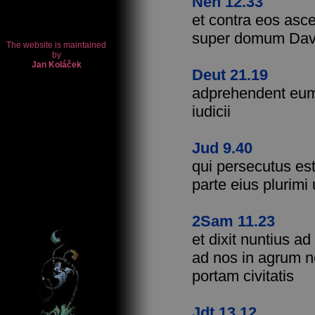
Neh 12.33
et contra eos asce
super domum Davi
Deut 21.19
adprehendent eum e
iudicii
Jud 9.40
qui persecutus es
parte eius plurimi
2Sam 11.23
et dixit nuntius a
ad nos in agrum n
portam civitatis
Jdt 13.12