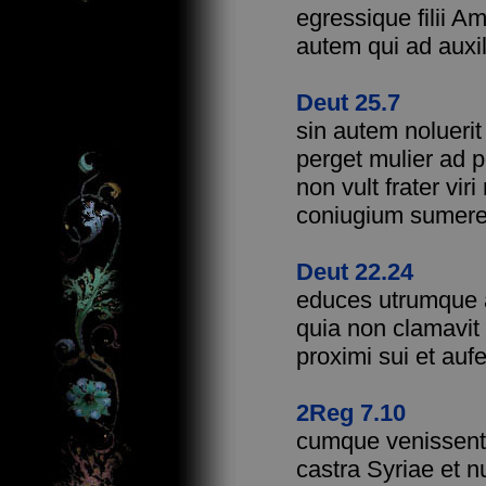
egressique filii A
autem qui ad auxi
Deut 25.7
sin autem noluerit
perget mulier ad p
non vult frater vir
coniugium sumer
Deut 22.24
educes utrumque ad
quia non clamavit 
proximi sui et au
2Reg 7.10
cumque venissent 
castra Syriae et 