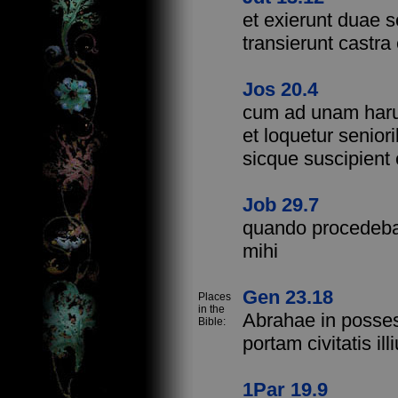
et exierunt duae
transierunt castra
Jos 20.4
cum ad unam harum
et loquetur senior
sicque suscipient
Job 29.7
quando procedebam
mihi
Gen 23.18
Places
in the
Abrahae in possess
Bible:
portam civitatis ill
1Par 19.9