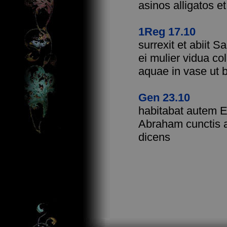
asinos alligatos et
1Reg 17.10
surrexit et abiit 
ei mulier vidua co
aquae in vase ut 
Gen 23.10
habitabat autem E
Abraham cunctis au
dicens