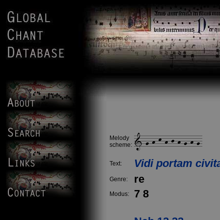
Melody
scheme:
Vidi portam civit
Text:
re
Genre:
7 8
Modus: