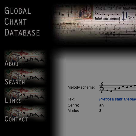
Melody scheme:
Text:
Pretiosa sunt Theba
Genre:
an
Modus:
3