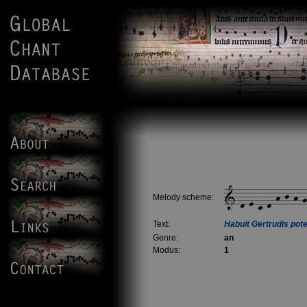
Melody scheme:
Text:
Habuit Gertrudis pot
Genre:
an
Modus:
1