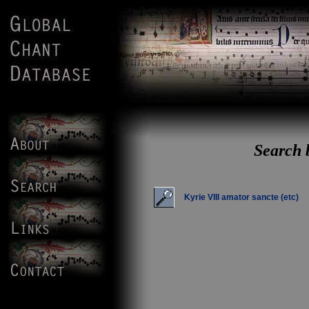
Search b
Kyrie VIII amator sancte (etc)