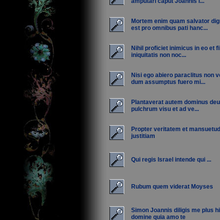
amputari caput Joannis i...
Mortem enim quam salvator dig
est pro omnibus pati hanc...
Nihil proficiet inimicus in eo et fi
iniquitatis non noc...
Nisi ego abiero paraclitus non v
dum assumptus fuero mi...
Plantaverat autem dominus deu
pulchrum visu et ad ve...
Propter veritatem et mansuetu
justitiam
Qui regis Israel intende qui ...
Rubum quem viderat Moyses
Simon Joannis diligis me plus hi
domine quia amo te