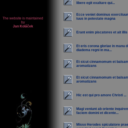
libere egit exaltare qui...
Ecce veniet dominus exercituu
tuus in potestate magna
Erant enim piscatores et ait illis
Et eris corona gloriae in manu d
diadema regni in ma...
Et sicut cinnamomum et bals
aromatizans
Et sicut cinnamomum et bals
aromatizans
Hic est qui pro amore Christi ...
Magi veniunt ab oriente inquire
faciem domini et dicente...
Misso Herodes spiculatore prae