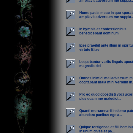
ampliavit adversum me suppla..
Homo pacis meae in quo sper
ampliavit adversum me suppla..
In hymnis et confessionibus
benedicebant dominum
Ipse praeibit ante illum in spiritu
virtute Eliae
Loquebantur variis linguis apost
magnalia dei
Omnes inimici mei adversum m
cogitabant mala mihi verbum in.
Pro eo quod oboedisti voci uxor
plus quam me maledict...
Quanti mercennarii in domo pat
abundant panibus ego a...
Quique terrigenae et filii homin
in unum dives et pa...