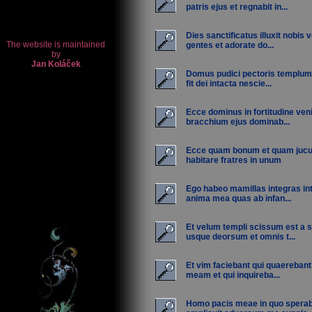
patris ejus et regnabit in...
Dies sanctificatus illuxit nobis 
gentes et adorate do...
Domus pudici pectoris templum
fit dei intacta nescie...
Ecce dominus in fortitudine veni
bracchium ejus dominab...
Ecce quam bonum et quam juc
habitare fratres in unum
Ego habeo mamillas integras int
anima mea quas ab infan...
Et velum templi scissum est a
usque deorsum et omnis t...
Et vim faciebant qui quaereban
meam et qui inquireba...
Homo pacis meae in quo sper