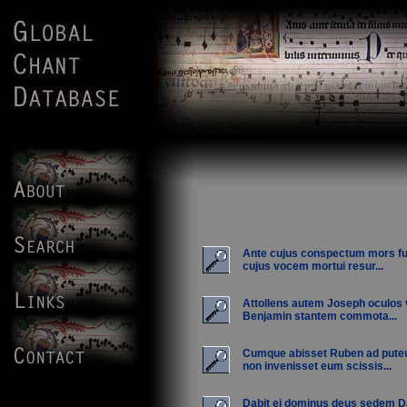
Ante cujus conspectum mors fu
cujus vocem mortui resur...
Attollens autem Joseph oculos v
Benjamin stantem commota...
Cumque abisset Ruben ad pute
non invenisset eum scissis...
Dabit ei dominus deus sedem D