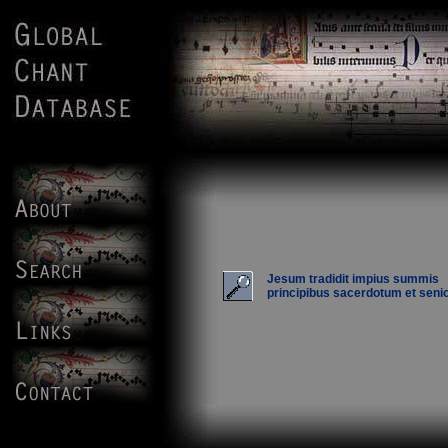
Jesum tradidit impius summis
principibus sacerdotum et senio.