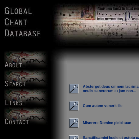
Absterget deus omnem lacrim
oculis sanctorum et jam non...
Cum autem venerit ille
Miserere Domine plebi tuae
Sanctificamini hodie et estote p