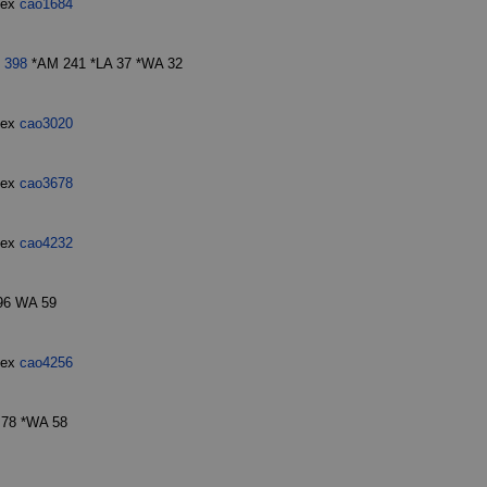
dex
cao1684
U
398
*AM 241 *LA 37 *WA 32
dex
cao3020
dex
cao3678
dex
cao4232
96 WA 59
dex
cao4256
 78 *WA 58