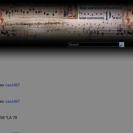
dex
cao1467
dex
cao1467
59 *LA 78