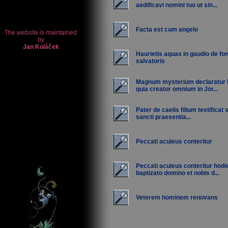
aedificavi nomini tuo ut sin...
Facta est cum angelo
Haurietis aquas in gaudio de fo
salvatoris
Magnum mysterium declaratur 
quia creator omnium in Jor...
Pater de caelis filium testificat 
sancti praesentia...
Peccati aculeus conteritur
Peccati aculeus conteritur hodi
baptizato domino et nobis d...
Veterem hominem renovans