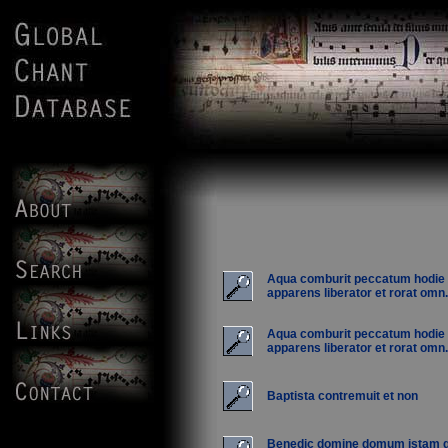
Aqua comburit peccatum hodie
apparens liberator et rorat omn.
Aqua comburit peccatum hodie
apparens liberator et rorat omn.
Baptista contremuit et non
Benedic domine domum istam