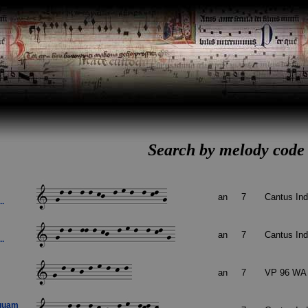
Search by melody code
an
7
Cantus In
..
an
7
Cantus In
..
an
7
VP 96 WA 
 quam