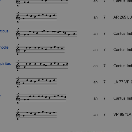
an
7
Cantus In
an
7
AR 265 L
ntibus
an
7
Cantus In
hodie
an
7
Cantus In
spiritus
an
7
Cantus In
an
7
LA 77 VP 
e
an
7
Cantus In
an
7
VP 95 *LA