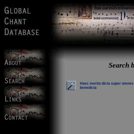
Search b
Haec merito dicta super omnes
benedicta