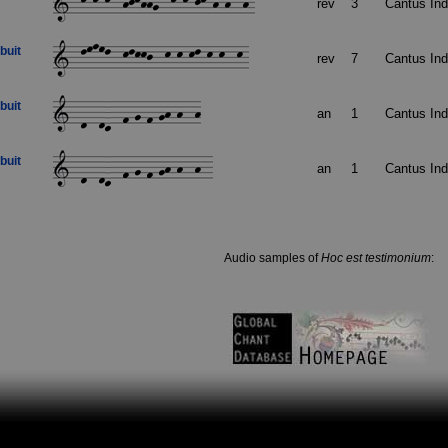
rev
3
Cantus In
buit
rev
7
Cantus In
buit
an
1
Cantus In
buit
an
1
Cantus In
Audio samples of
Hoc est testimonium
: