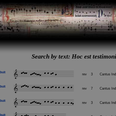
Search by text: Hoc est testimo
buit
rev
3
Cantus In
buit
rev
7
Cantus In
buit
rev
3
Cantus In
buit