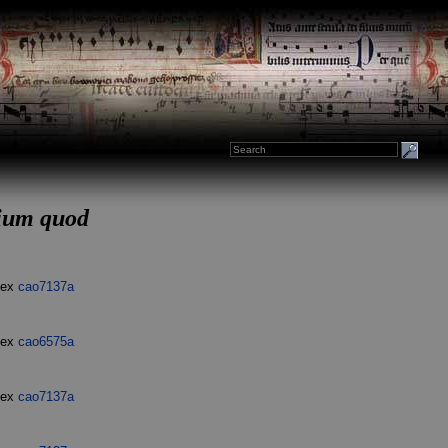
nium quod
dex
cao7137a
dex
cao6575a
dex
cao7137a