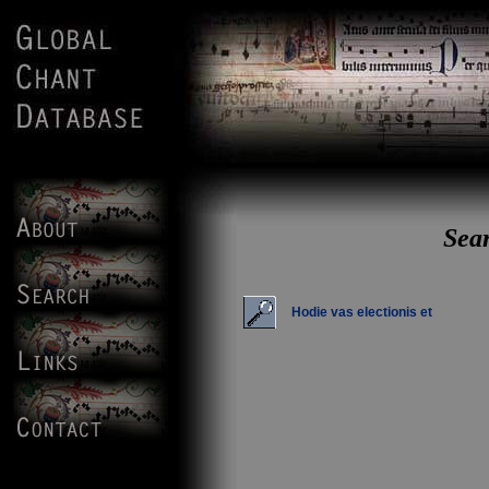
Sear
Hodie vas electionis et