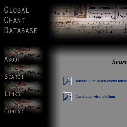
Searc
Alleluia: justi quasi virens foliu
Justi quasi virens folium