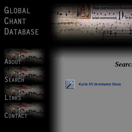
Searc
Kyrie XV dcminator Deus