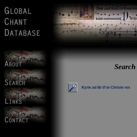
Search 
Kyrie ad lib VI te Christe rex