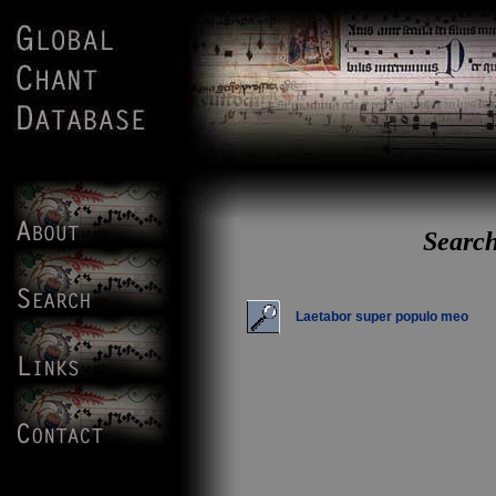
Search
Laetabor super populo meo