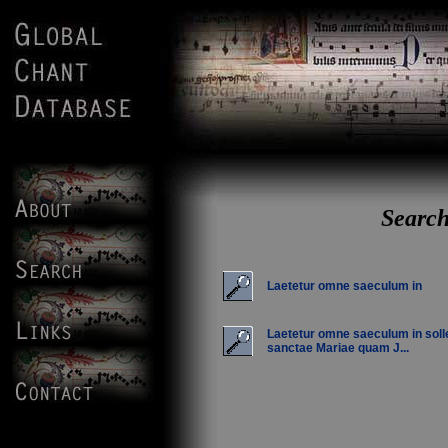
Search
Laetetur omne saeculum in
Laetetur omne saeculum in soll
sanctae Mariae quam J...