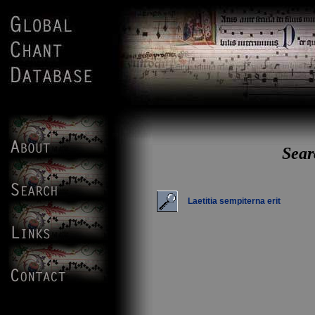
Sear
Laetitia sempiterna erit