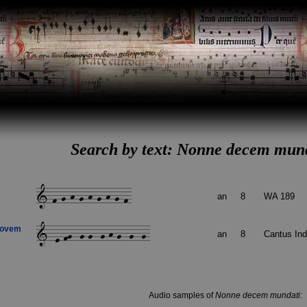
Search by text: Nonne decem mund
an
8
WA 189
novem
an
8
Cantus In
Audio samples of
Nonne decem mundati
: