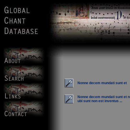
Nonne decem mundati sunt et
Nonne decem mundati sunt et 
ubi sunt non est inventus ...