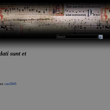
ati sunt et
dex
cao3945