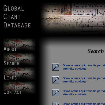
Search 
O vos omnes qui transitis per v
attendite et videte
O vos omnes qui transitis per v
attendite et videte
O vos omnes qui transitis per v
attendite et videte
O vos omnes qui transitis per v