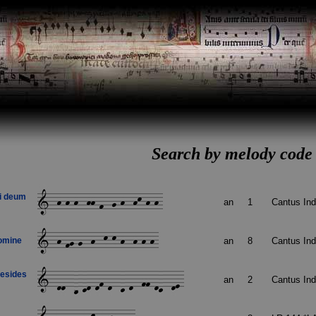
Search by melody code
i deum
an
1
Cantus In
domine
an
8
Cantus In
aesides
an
2
Cantus In