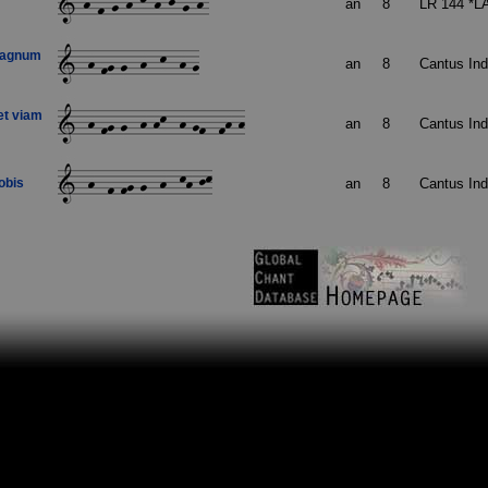
an
8
LR 144 *L
magnum
an
8
Cantus In
et viam
an
8
Cantus In
obis
an
8
Cantus In