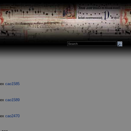
dex
cao1585
dex
cao1589
dex
cao2470