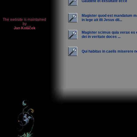
Gaudete et exsultate ecce
Magister quod est mandatum 
in lege ait illi Jesus dil...
Magister scimus quia verax es 
dei in veritate doces ...
Qui habitas in caelis miserere n