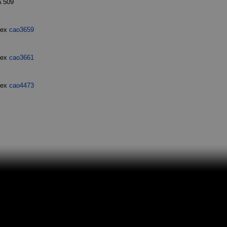
A 509
dex
cao3659
dex
cao3661
dex
cao4473