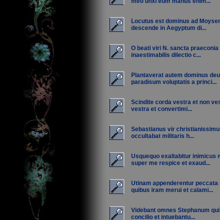
meo unxi eum manus enim...
Locutus est dominus ad Moyse
descende in Aegyptum di...
O beati viri N. sancta praeconia
inaestimabilis dilectio c...
Plantaverat autem dominus de
paradisum voluptatis a princi...
Scindite corda vestra et non ve
vestra et convertimi...
Sebastianus vir christianissim
occultabat militaris h...
Usquequo exaltabitur inimicus
super me respice et exaud...
Utinam appenderentur peccata
quibus iram merui et calami...
Videbant omnes Stephanum qui 
concilio et intuebantu...