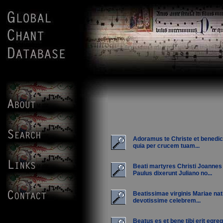
Adoramus te Christe et benedic
quia per crucem tuam...
Beati martyres Christi Joannes
Paulus dixerunt Juliano no...
Beatissimae virginis Mariae nat
devotissime celebrem...
Beatus es et bene tibi erit egreg