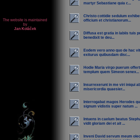
martyr Sebastiane quia c...
Christo cottidie sedulum exhibe
officium et christianorum...
Diffusa est gratia in labiis tuis 
benedixit te deu...
Eodem vero anno quo de hac vit
exiturus quibusdam disc...
Hodie Maria virgo puerum offert
templum quem Simeon senex...
Insurrexerunt in me viri iniqui 
misericordia quaesier...
Interrogabat magos Herodes q
signum vidistis super natum ...
Intuens in caelum beatus Step
vidit gloriam dei et ait ...
Inveni David servum meum ole