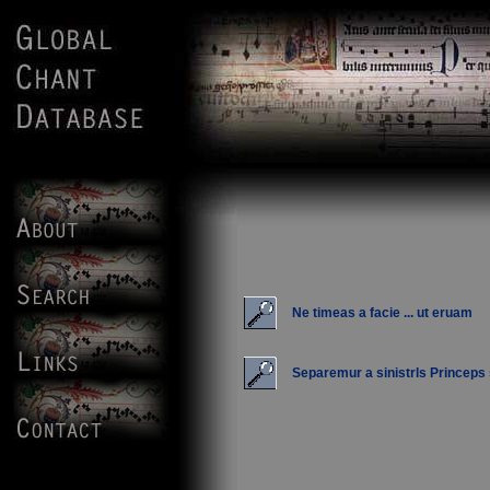
Ne timeas a facie ... ut eruam
Separemur a sinistrls Princeps