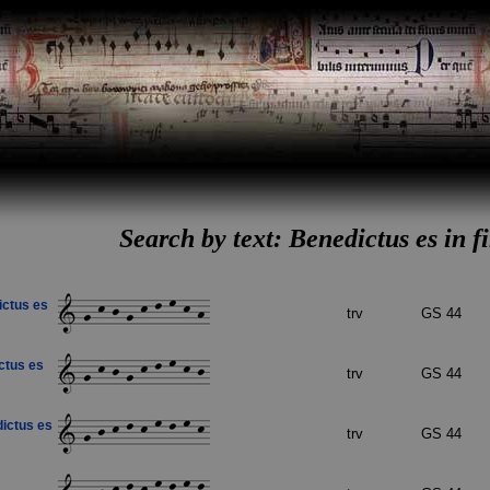
Search by text: Benedictus es in 
ictus es
trv
GS 44
ctus es
trv
GS 44
ictus es
trv
GS 44