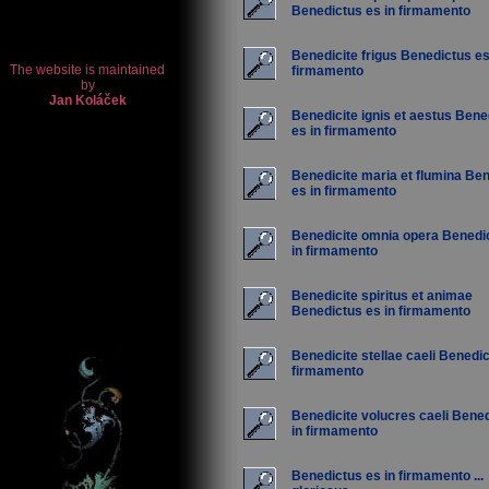
Benedictus es in firmamento
Benedicite frigus Benedictus es
firmamento
Benedicite ignis et aestus Bene
es in firmamento
Benedicite maria et flumina Be
es in firmamento
Benedicite omnia opera Benedi
in firmamento
Benedicite spiritus et animae
Benedictus es in firmamento
Benedicite stellae caeli Benedic
firmamento
Benedicite volucres caeli Bene
in firmamento
Benedictus es in firmamento ...