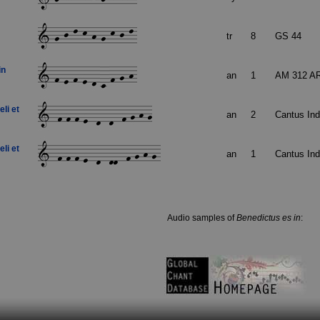
tr
8
GS 44
in
an
1
AM 312 AR
li et
an
2
Cantus In
li et
an
1
Cantus In
Audio samples of
Benedictus es in
: