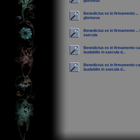
gloriosus
Benedictus es in firmamento ...
gloriosus
Benedictus es in firmamento ... 
saecula
Benedictus es in firmamento cae
laudabilis in saecula d...
Benedictus es in firmamento cae
laudabilis in saecula d...