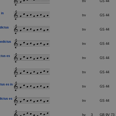
trv
GS 44
 in
trv
GS 44
dictus
trv
GS 44
nedictus
trv
GS 44
ctus es
trv
GS 44
trv
GS 44
tus es in
trv
GS 44
dictus es
trv
GS 44
hy
3
GB 9V 73 