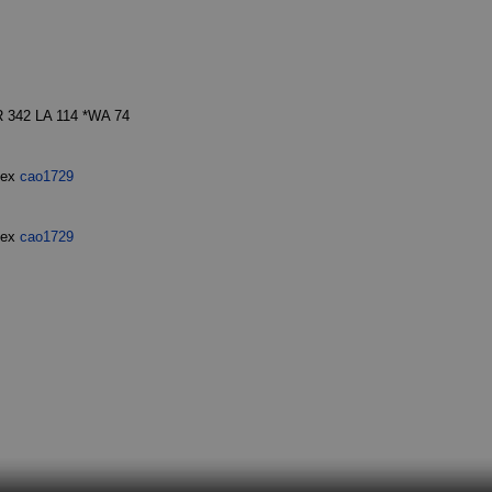
 342 LA 114 *WA 74
dex
cao1729
dex
cao1729