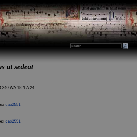
s ut sedeat
 240 WA 18 *LA 24
dex
cao2551
dex
cao2551