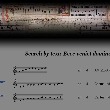
Search by text: Ecce veniet dominu
an
4
AM 215 AR
 cum
an
4
Cantus In
 cum
an
4
Cantus In