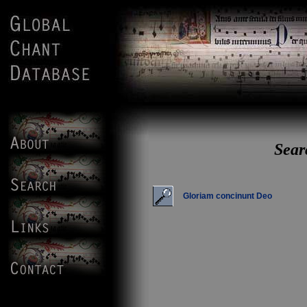
Sear
Gloriam concinunt Deo