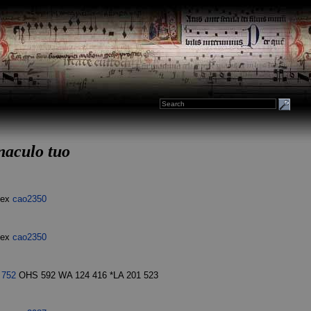
rnaculo tuo
dex
cao2350
dex
cao2350
U
752
OHS 592 WA 124 416 *LA 201 523