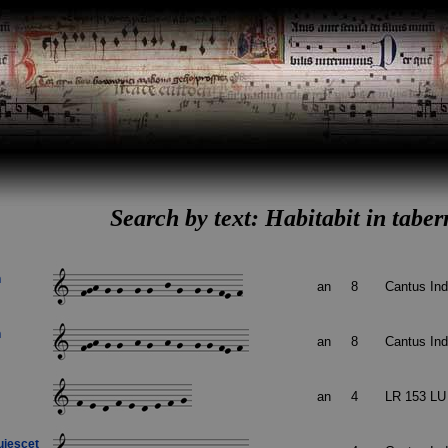
Search by text: Habitabit in tabe
n
an
8
Cantus In
n
an
8
Cantus In
an
4
LR 153 L
uiescet