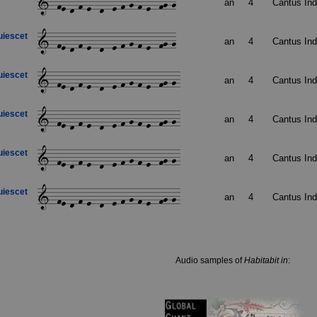
an
4
Cantus In
uiescet
an
4
Cantus In
uiescet
an
4
Cantus In
uiescet
an
4
Cantus In
uiescet
an
4
Cantus In
uiescet
an
4
Cantus In
Audio samples of
Habitabit in
: