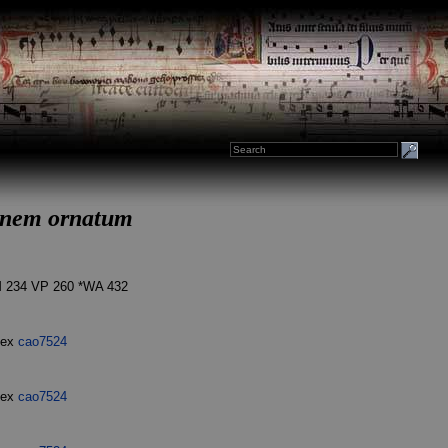
mnem ornatum
 234 VP 260 *WA 432
dex
cao7524
dex
cao7524