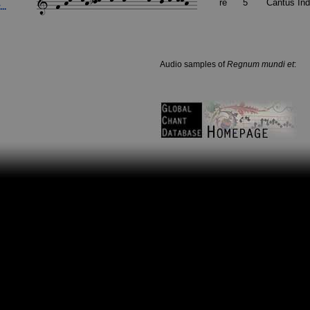
re
5
Cantus In
..
Audio samples of
Regnum mundi et
: