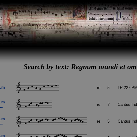
Search by text: Regnum mundi et o
tum
re
5
LR 227 PM
tum
re
?
Cantus In
..
tum
re
5
Cantus In
..
tum