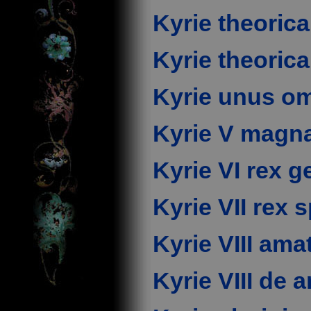
Kyrie theoric
Kyrie theoric
Kyrie unus om
Kyrie V magn
Kyrie VI rex g
Kyrie VII rex 
Kyrie VIII ama
Kyrie VIII de a