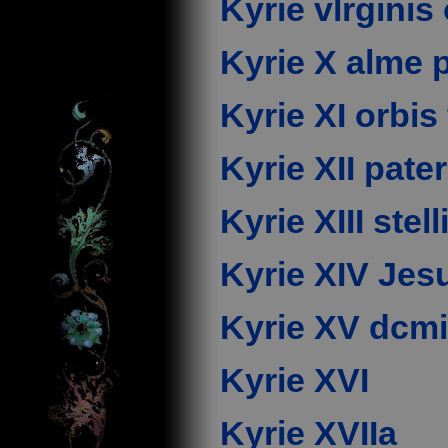
Kyrie vlrginis
Kyrie X alme 
Kyrie XI orbis
Kyrie XII pate
Kyrie XIII stell
Kyrie XIV Jes
Kyrie XV dcm
Kyrie XVI
Kyrie XVIIa