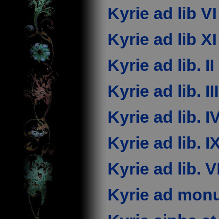
Kyrie ad lib VI
Kyrie ad lib XI
Kyrie ad lib. 
Kyrie ad lib. I
Kyrie ad lib. I
Kyrie ad lib. 
Kyrie ad lib. 
Kyrie ad mon