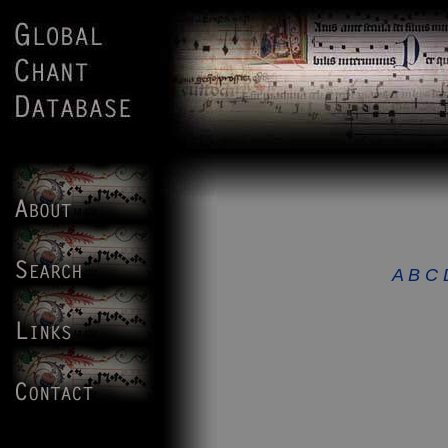
A
B
C