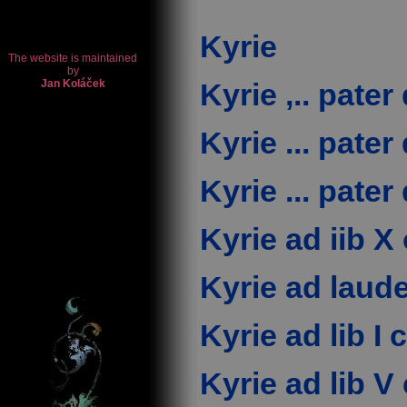
Kyrie
Kyrie ,.. pater
Kyrie ... pater
Kyrie ... pater
Kyrie ad iib X 
Kyrie ad lau
Kyrie ad lib I
Kyrie ad lib 